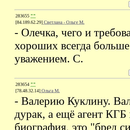
283655
""
[84.189.62.29]
Светлана - Ольге М.
- Олечка, чего и требов
хороших всегда больше
уважением. С.
283654
""
[78.48.32.14]
Ольга М.
- Валерию Куклину. Ва
дурак, а ещё агент КГ
биография, это "бред 