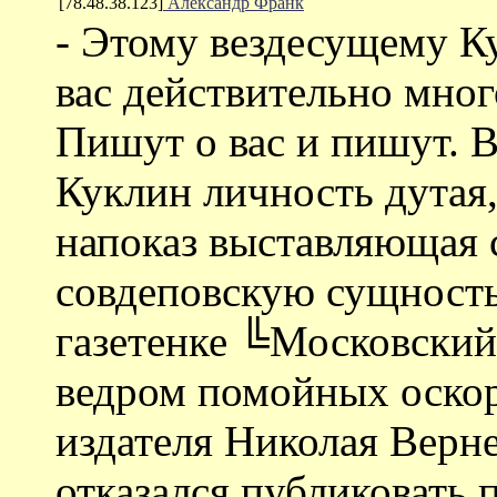
[78.48.38.123]
Александр Франк
- Этому вездесущему К
вас действительно мног
Пишут о вас и пишут. В
Куклин личность дутая,
напоказ выставляющая
совдеповскую сущность
газетенке ╚Московский
ведром помойных оскор
издателя Николая Верн
отказался публиковать 