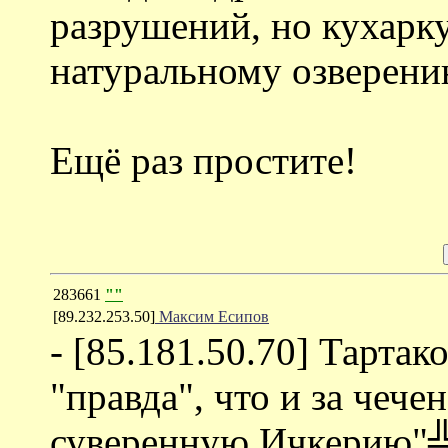
разрушений, но кухарку
натуральному озверени
Ещё раз простите!
283661
""
[89.232.253.50]
Максим Есипов
- [85.181.50.70] Тартак
"правда", что и за чеч
суверенную Ичкерию"╩ 