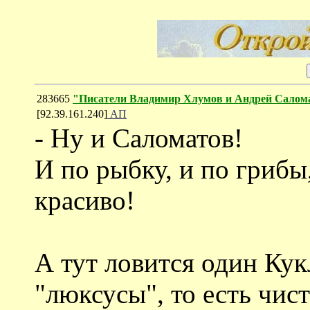
283665
"Писатели Владимир Хлумов и Андрей Салом
[92.39.161.240]
АП
- Ну и Саломатов!
И по рыбку, и по грибы,
красиво!
А тут ловится один Кукл
"люксусы", то есть чис