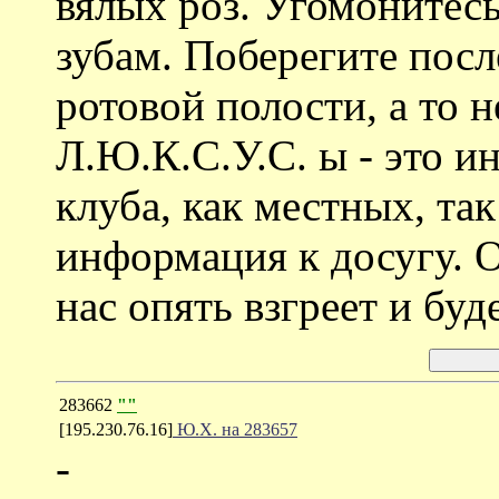
вялых роз. Угомонитесь
зубам. Поберегите посл
ротовой полости, а то н
Л.Ю.К.С.У.С. ы - это 
клуба, как местных, та
информация к досугу. О
нас опять взгреет и буд
283662
""
[195.230.76.16]
Ю.Х. на 283657
-