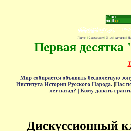
Портал
|
Содержание
|
О нас
|
Авторам
|
Но
Первая десятка 
Т
Мир собирается объявить бесполётную зон
Института Истории Русского Народа.
|
Нас п
лет назад? |
Кому давать грант
Дискуссионный к