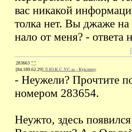
вас никакой информации
толка нет. Вы джаже на
нало от меня? - ответа 
283663
""
[84.189.62.29]
Л.Ю.К.С.У.С.ы - Куклину
- Неужели? Прочтите п
номером 283654.
Неужто, здесь появилс