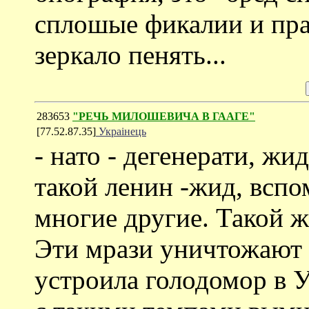
сплошые фикалии и пра
зеркало пенять...
283653
"РЕЧЬ МИЛОШЕВИЧА В ГААГЕ"
[77.52.87.35]
Украiнець
- нато - дегенерати, ж
такой ленин -жид, вспо
многие другие. Такой же
Эти мрази уничтожают 
устроила голодомор в У