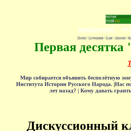
Портал
|
Содержание
|
О нас
|
Авторам
|
Но
Первая десятка 
Т
Мир собирается объявить бесполётную зон
Института Истории Русского Народа.
|
Нас п
лет назад? |
Кому давать грант
Дискуссионный к