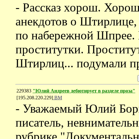
- Рассказ хорош. Хоро
анекдотов о Штирлице,
по набережной Шпрее. 
проститутки. Проститу
Штирлиц... подумали п
229383
"Юлий Андреев дебютирует в разделе проза"
[195.208.220.229]
ВМ
- Уважаемый Юлий Бори
писатель, невнимательн
рубрике "Документальн