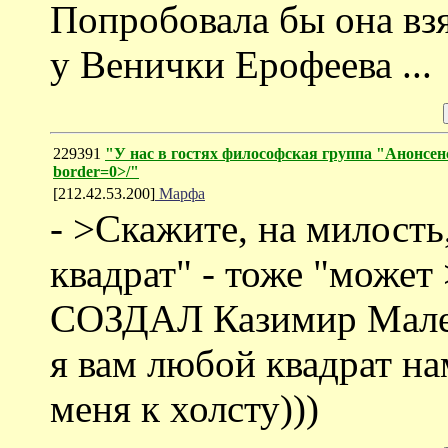
Попробовала бы она вз
у Венички Ерофеева ...
229391
"У нас в гостях философская группа "Анонсенс"
border=0>/"
[212.42.53.200]
Марфа
- >Скажите, на милост
квадрат" - тоже "может 
СОЗДАЛ Казимир Малев
я вам любой квадрат н
меня к холсту)))