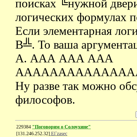
поисках ╚нужной двери
логических формулах п
Если элементарная лог
В╩. То ваша аргументац
А. ААА ААА ААА
АААААААААААААА
Ну разве так можно об
философов.
229384
"Поговорим о Солоухине"
[131.246.252.32]
El`zasec