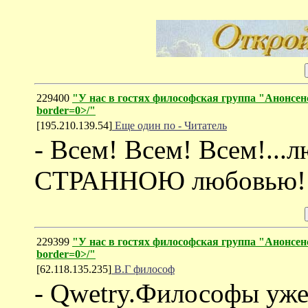
229400
"У нас в гостях философская группа "Анонсенс"
border=0>/"
[195.210.139.54]
Еще один по - Читатель
- Всем! Всем! Всем!.
СТРАННОЮ любовью!
229399
"У нас в гостях философская группа "Анонсенс"
border=0>/"
[62.118.135.235]
В.Г философ
- Qwetry.Философы уже 