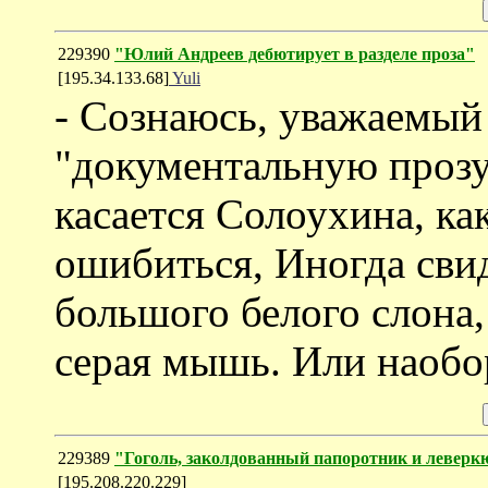
229390
"Юлий Андреев дебютирует в разделе проза"
[195.34.133.68]
Yuli
- Сознаюсь, уважаемый 
"документальную прозу
касается Солоухина, как
ошибиться, Иногда свид
большого белого слона,
серая мышь. Или наобор
229389
"Гоголь, заколдованный папоротник и леверк
[195.208.220.229]