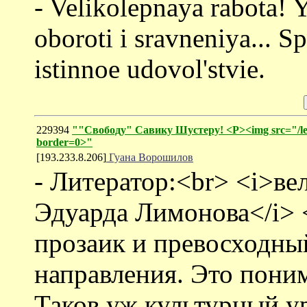
- Velikolepnaya rabota! Y
oboroti i sravneniya... S
istinnoe udovol'stvie.
229394
""Свободу" Савику Шустеру! <P><img src="/le
border=0>"
[193.233.8.206]
Гуана Ворошилов
- Литератор:<br> <i>ве
Эдуарда Лимонова</i>
прозаик и превосходны
направления. Это пони
Таков уж культурный ур