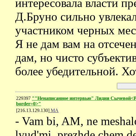
интересовала власти п
Д.Бруно сильно увлека
участником черных месс
Я не дам вам на отсечен
дам, но чисто субъекти
более убедительной. Хо
229397
""Ненаписанное интервью" Лидии Сычевой<P><i
border=0>"
[216.13.129.130]
MA
- Vam bi, AM, ne meshalo
lyud'mi, prezhde chem del