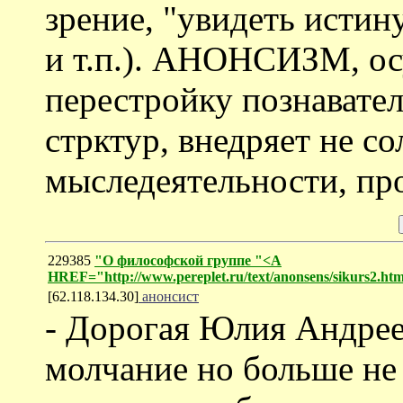
зрение, "увидеть истин
и т.п.). АНОНСИЗМ, ос
перестройку познавате
стрктур, внедряет не с
мыследеятельности, про
229385
"О философской группе "<A
HREF="http://www.pereplet.ru/text/anonsens/sikurs2.h
[62.118.134.30]
анонсист
- Дорогая Юлия Андрее
молчание но больше не