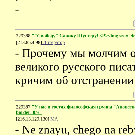
-
229388
""Свободу" Савику Шустеру! <P><img src="/le
[213.85.4.98]
Литератор
- Прочему мы молчим о
великого русского писа
кричим об отстранении
229387
"У нас в гостях философская группа "Анонсенс"
border=0>/"
[216.13.129.130]
MA
- Ne znayu, chego na reb