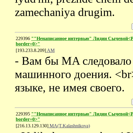
zamechaniya drugim.
229396
""Ненаписанное интервью" Лидии Сычевой<P><i
border=0>"
[193.233.8.209]
AM
- Вам бы MA следовало
машинного доения. <br
языке, не имея своего.
229395
""Ненаписанное интервью" Лидии Сычевой<P><i
border=0>"
[216.13.129.130]
MA(T.Kalashnikova)