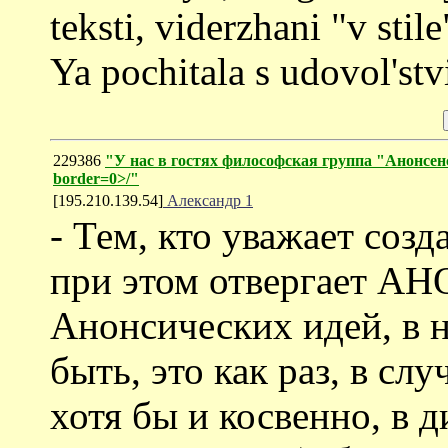
teksti, viderzhani "v stil
Ya pochitala s udovol'st
229386
"У нас в гостях философская группа "Анонсенс"
border=0>/"
[195.210.139.54]
Александр 1
- Тем, кто уважает созд
при этом отвергает А
Анонсических идей, в 
быть, это как раз, в слу
хотя бы и косвенно, в 