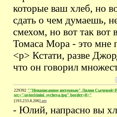
которые ваш хлеб, но во
сдать о чем думаешь, не
смехом, но вот так вот 
Томаса Мора - это мне 
<p> Кстати, разве Джор
что он говорил множес
229392
""Ненаписанное интервью" Лидии Сычевой<
src="/avtori/mini_sycheva.jpg" border=0>"
[193.233.8.206]
am
- Юлий, напрасно вы х