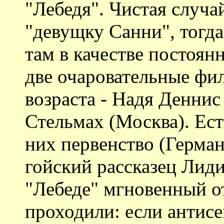
"Лебедя". Чистая случа
"девущку Санни", тогда
там в качестве постоян
две очаровательные фи
возраста - Надя Денни
Стельмах (Москва). Ес
них первенство (Герма
гойский рассказец Лид
"Лебеде" мгновенный о
проходили: если антисе