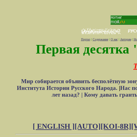
Портал
|
Содержание
|
О нас
|
Авторам
|
Но
Первая десятка 
Т
Мир собирается объявить бесполётную зон
Института Истории Русского Народа.
|
Нас п
лет назад? |
Кому давать грант
[ ENGLISH ]
[AUTO]
[KOI-8R]
[