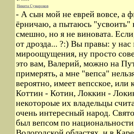
Никита Сумароков
- А сын мой не еврей вовсе, а ф
ёрничаю, а пытаюсь "усвоить"
смешно, но я не виновата. Если
от дрозда... ?:) Вы правы: у на
мироощущения, ну просто совер
это вам, Валерий, можно на П
примерять, а мне "вепса" нельз
вероятно, имеет вепсское, или
Коттин - Котин, Локкин - Локи
некотороые их владельцы счита
очень интересный народ. Свято
был вепсом по национальности
Вологодской областях, и в Кар