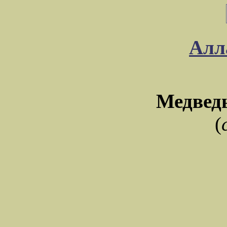
Алл
Медвед
(