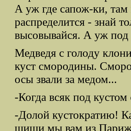
А уж где сапож-ки, там 
распределится - знай то
высовывайся. А уж под 
Медведя с голоду клони
куст смородины. Смород
осы звали за медом...
-Когда всяк под кустом с
-Долой кустократию! Ка
шиши мы вам из Парижа