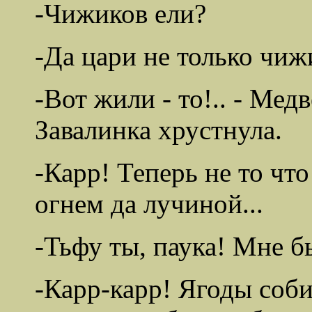
-Чижиков ели?
-Да цари не только чиж
-Вот жили - то!.. - Мед
Завалинка хрустнула.
-Карр! Теперь не то что
огнем да лучиной...
-Тьфу ты, паука! Мне бы
-Карр-карр! Ягоды соби