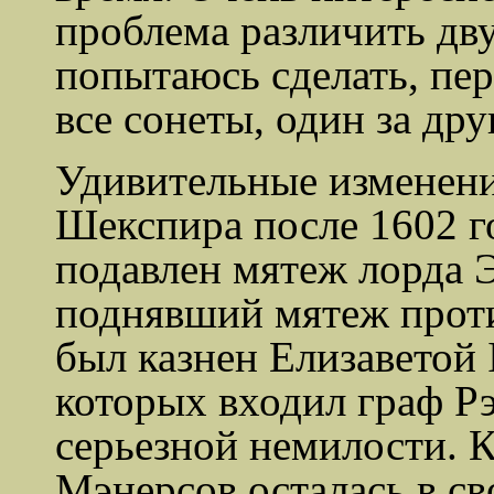
проблема различить дву
попытаюсь сделать, пер
все сонеты, один за дру
Удивительные изменени
Шекспира после 1602 го
подавлен мятеж лорда Эс
поднявший мятеж проти
был казнен Елизаветой I
которых входил граф
Р
серьезной немилости. 
Мэнерсов
осталась в с