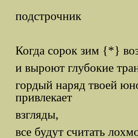
подстрочник
Когда сорок зим {*} во
и выроют глубокие тран
гордый наряд твоей юно
привлекает
взгляды,
все будут считать лохм