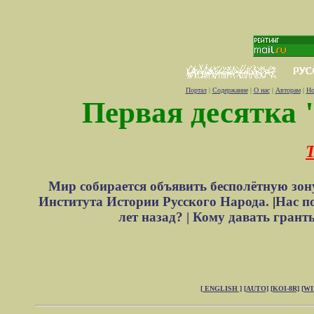
Портал
|
Содержание
|
О нас
|
Авторам
|
Но
Первая десятка 
Т
Мир собирается объявить бесполётную зон
Института Истории Русского Народа.
|
Нас п
лет назад? |
Кому давать грант
[ ENGLISH ]
[AUTO]
[KOI-8R]
[W