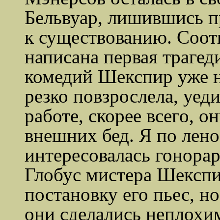
Бельвуар
, лишившись п
к существованию. Соотв
написана первая трагед
комедий Шекспир уже н
резко повзрослела, уед
работе, скорее всего, о
внешних бед. Я по лено
интересовалась гонора
Глобус мистера Шекспи
постановку его пьес, н
они сделались неплохи