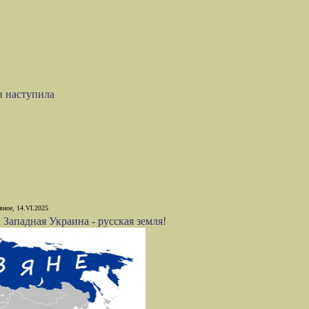
н наступила
вное, 14.VI.2025
: Западная Украина - русская земля!