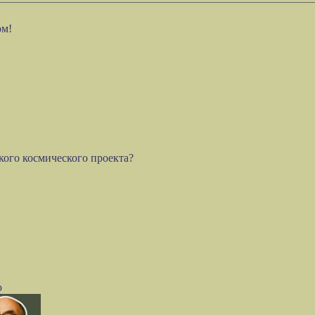
ом!
кого космического проекта?
ю