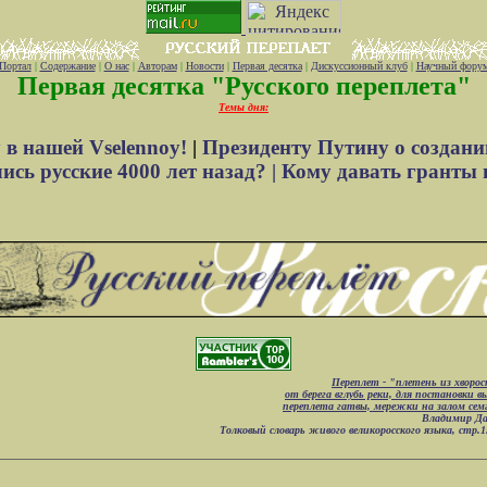
Портал
|
Содержание
|
О нас
|
Авторам
|
Новости
|
Первая десятка
|
Дискуссионный клуб
|
Научный фору
Первая десятка "Русского переплета"
Темы дня:
 в нашей Vselennoy!
|
Президенту Путину о создани
сь русские 4000 лет назад? |
Кому давать гранты 
Переплет - "плетень из хворос
от берега вглубь реки, для постановки в
переплета гатвы, мережки на залом сем
Владимир Да
Толковый словарь живого великоросского языка, стр.1