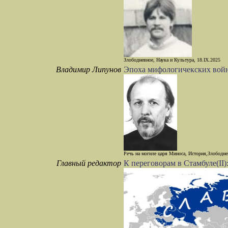
Злободневное, Наука и Культура, 18.IX.2025
Владимир Липунов
Эпоха мифологичекских вой
Речь на могиле царя Миноса, История,Злободне
Главный редактор
К переговорам в Стамбуле(II)