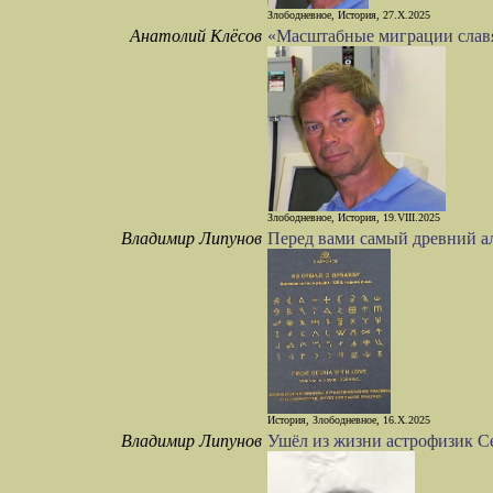
Злободневное, История, 27.X.2025
Анатолий Клёсов
«Масштабные миграции славян
Злободневное, История, 19.VIII.2025
Владимир Липунов
Перед вами самый древний ал
История, Злободневное, 16.X.2025
Владимир Липунов
Ушёл из жизни астрофизик С