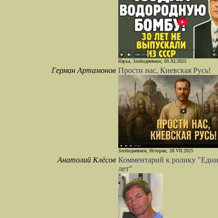
Наука, Злободневное, 09.XI.2025
Герман Артамонов
Прости нас, Киевская Русь!
Злободневное, История, 28.VII.2025
Анатолий Клёсов
Комментарий к ролику "Единс
лет"