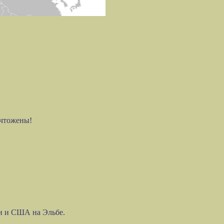
ичтожены!
ии и США на Эльбе.