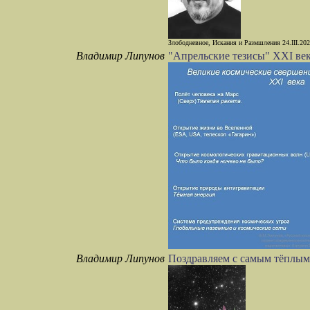
Злободневное, Искания и Размшления 24.III.20
Владимир Липунов
"Апрельские тезисы" XXI ве
Владимир Липунов
Поздравляем с самым тёплым