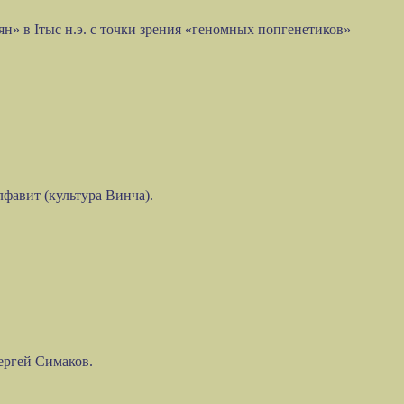
» в Iтыс н.э. с точки зрения «геномных попгенетиков»
фавит (культура Винча).
ергей Симаков.