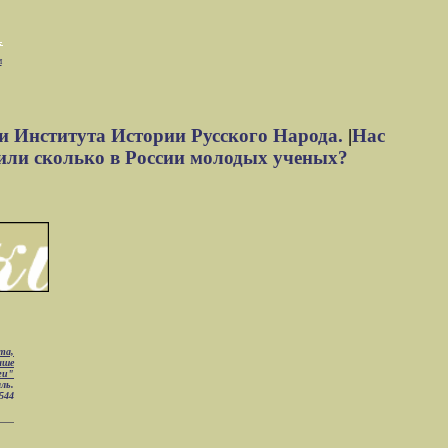
м
и Института Истории Русского Народа.
|
Нас
или сколько в России молодых ученых?
та,
ыше
ги"
ль.
544