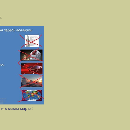
25
к
 восьмым марта!