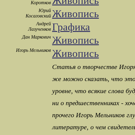
Живопись
Коротков
Юрий
Живопись
Косаговский
Андрей
Графика
Лазученков
Дан Маркович
Живопись
Игорь Мельников
Живопись
Статья о творчестве Игоря
же можно сказать, что эт
уровне, что всякие слова бу
ни о предшественниках - хо
прочего Игорь Мельников гл
литературе, о чем свидетел