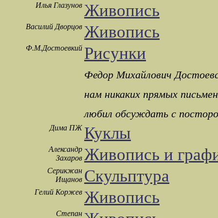
Илья Глазунов
Живопись
Василий Дворцов
Живопись
Ф.М.Достоевкий
Рисунки
Федор Михайлович Достоевск
нам никаких прямых письмен
любил обсуждать с посторо
Дима ПЖ
Куклы
Александр
Живопись и граф
Захаров
Серикжан
Скульптура
Ищанов
Гелий Коржев
Живопись
Степан