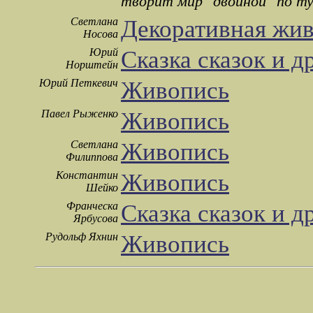
творит мир "двойной" по ту
Светлана
Декоративная жи
Носова
Юрий
Сказка сказок и д
Норштейн
Юрий Петкевич
Живопись
Павел Рыженко
Живопись
Светлана
Живопись
Филиппова
Константин
Живопись
Шейко
Франческа
Сказка сказок и д
Ярбусова
Рудольф Яхнин
Живопись