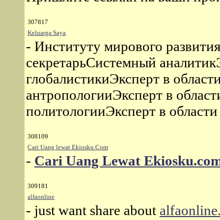
307817
Keluarga Saya
- Институту мирового развития
секретарьСистемный аналитикЭ
глобалистикиЭксперт в област
антропологииЭксперт в област
политологииЭксперт в област
308109
Cari Uang lewat Ekiosku.Com
-
Cari Uang Lewat Ekiosku.co
309181
alfaonline
- just want share about
alfaonline