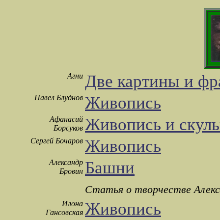
Агни
Две картины и фр
Павел Блуднов
Живопись
Афанасий
Живопись и скуль
Борсуков
Сергей Бочаров
Живопись
Александр
Башни
Бровин
Статья о творчестве Алекс
Илона
Живопись
Гансовская