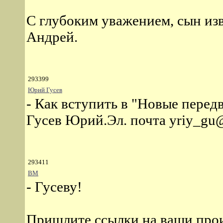
С глубоким уважением, сын из
Андрей.
293399
Юрий Гусев
- Как вступить в "Новые пере
Гусев Юрий.Эл. почта yriy_gu@
293411
ВМ
- Гусеву!
Пришлите ссылки на ваши прои