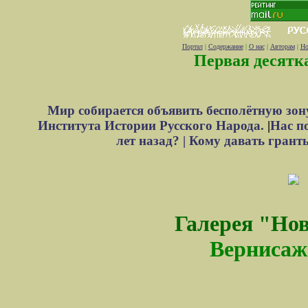
Портал
|
Содержание
|
О нас
|
Авторам
|
Но
Первая десятк
Мир собирается объявить бесполётную зон
Института Истории Русского Народа.
|
Нас п
лет назад? |
Кому давать грант
Галерея "Но
Вернисаж