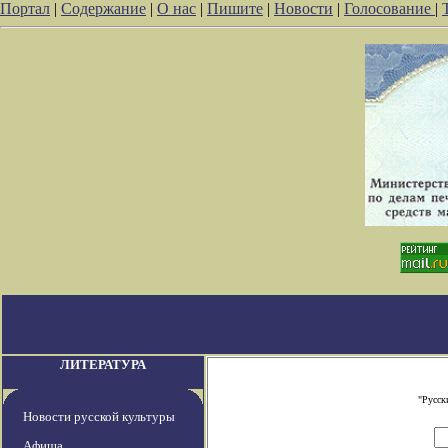
Портал
|
Содержание
|
О нас
|
Пишите
|
Новости
|
Голосование
|
ЛИТЕРАТУРА
"Русск
Новости русской культуры
Афиша