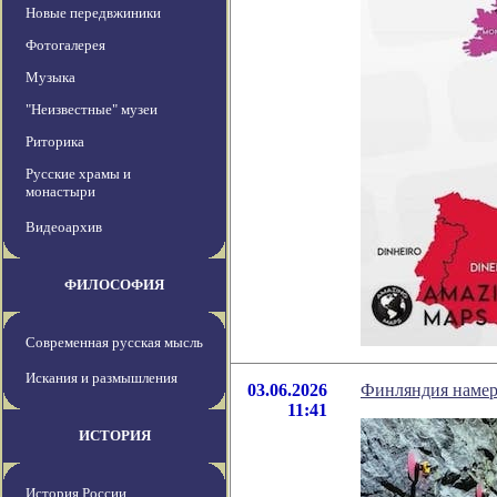
Новые передвжиники
Фотогалерея
Музыка
"Неизвестные" музеи
Риторика
Русские храмы и
монастыри
Видеоархив
ФИЛОСОФИЯ
Современная русская мысль
Искания и размышления
03.06.2026
Финляндия намере
11:41
ИСТОРИЯ
История России