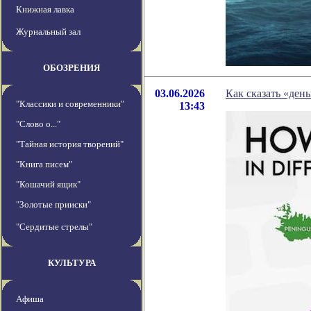
Книжная лавка
Журнальный зал
ОБОЗРЕНИЯ
03.06.2026
Как сказать «ден
"Классики и современники"
13:43
"Слово о..."
"Тайная история творений"
"Книга писем"
"Кошачий ящик"
"Золотые прииски"
"Сердитые стрелы"
КУЛЬТУРА
Афиша