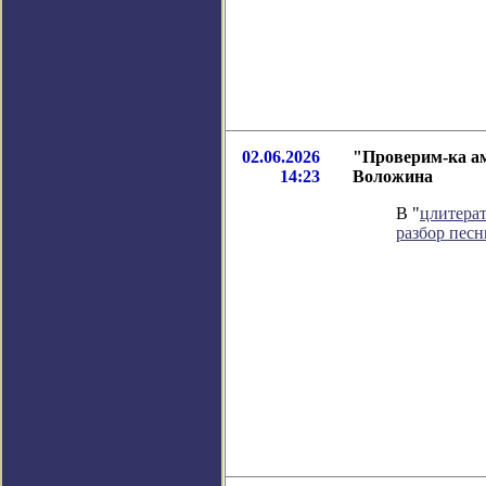
02.06.2026
"Проверим-ка ам
14:23
Воложина
В "
цлитера
разбор пес